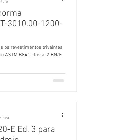
eitura
 norma
s os revestimentos trivalntes
ão ASTM B841 classe 2 BN/E
eitura
0-E Ed. 3 para