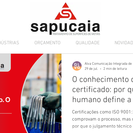
DÚSTRIAS
ORÇAMENTO
QUALIDADE
NOVIDA
Alva Comunicação Integrada de
29 de jul.
2 min de leitura
O conhecimento 
certificado: por q
humano define a 
tratamento de su
Certificações como ISO 9001:
metais
comprovam o processo, mas 
por que o julgamento técnico