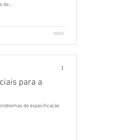
 de...
iais para a
 problemas de especificação