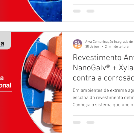
parte decisiva da qualidade n
metais e o que isso represent
comprador industrial.
Alva Comunicação Integrada de
30 de jun.
2 min de leitura
Revestimento Ant
NanoGalv® + Xyla
contra a corrosã
química
Em ambientes de extrema agre
escolha do revestimento define
Conheça o sistema que une o
10.560 horas de resistência à
spray, ao acabamento químico
supermajors globais de energ
Shell e BP