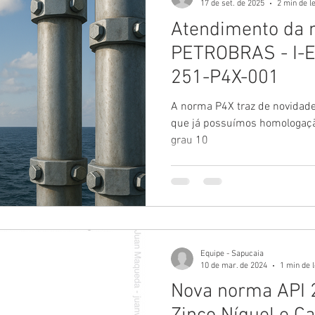
17 de set. de 2025
2 min de l
Atendimento da
PETROBRAS - I-ET-3010.00-1200-
251-P4X-001
A norma P4X traz de novidade
que já possuímos homologaç
grau 10
Equipe - Sapucaia
10 de mar. de 2024
1 min de l
Nova norma API 2