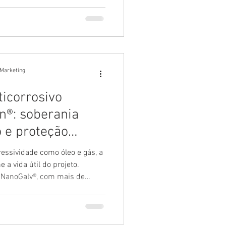
o tratamento de superfícies de
a em previsibilidade para o
 Marketing
icorrosivo
n®: soberania
o e proteção
ssividade como óleo e gás, a
 a vida útil do projeto.
 NanoGalv®, com mais de
 corrosão em ensaio salt
 do Xylan®, especificado por
ia como Chevron, ExxonMobil,