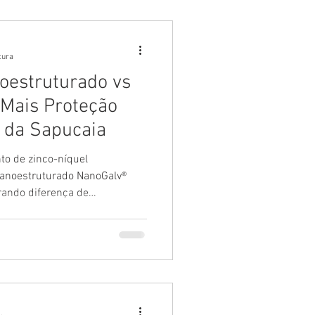
tura
oestruturado vs
 Mais Proteção
 da Sapucaia
to de zinco-níquel
nanoestruturado NanoGalv®
rando diferença de
.