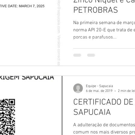
Zinco Níquel e C
PETROBRAS
Na primeira semana de março 
norma API 20-E que trata de 
porcas e parafusos...
Equipe - Sapucaia
6 de mai. de 2019
2 min de le
CERTIFICADO DE
SAPUCAIA
A adulteração de documentos
comum nos mais diversos prod