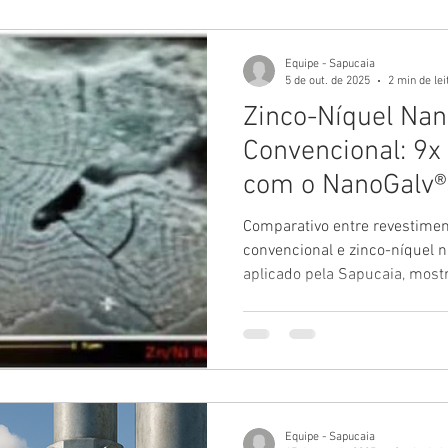
Equipe - Sapucaia
5 de out. de 2025
2 min de lei
Zinco-Níquel Nan
Convencional: 9x
com o NanoGalv®
Comparativo entre revestimen
convencional e zinco-níquel 
aplicado pela Sapucaia, most
desempenho contra corrosão
Equipe - Sapucaia