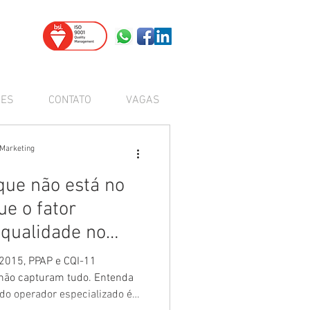
DES
CONTATO
VAGAS
 Marketing
que não está no
ue o fator
qualidade no
perfícies de
2015, PPAP e CQI-11
não capturam tudo. Entenda
 do operador especializado é