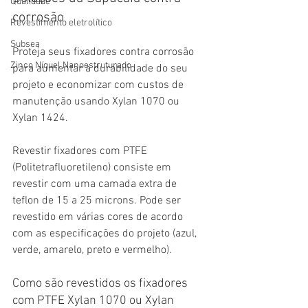
Qualidade
corrosão
Revestimento eletrolítico
Subsea
Proteja seus fixadores contra corrosão 
Zinco Níquel Nanoestruturado
para aumentar a durabilidade do seu 
projeto e economizar com custos de 
manutenção usando Xylan 1070 ou 
Xylan 1424.
Revestir fixadores com PTFE 
(Politetrafluoretileno) consiste em 
revestir com uma camada extra de 
teflon de 15 a 25 microns. Pode ser 
revestido em várias cores de acordo 
com as especificações do projeto (azul, 
verde, amarelo, preto e vermelho).
Como são revestidos os fixadores 
com PTFE Xylan 1070 ou Xylan 