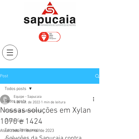
Post
Todos posts
Equipe - Sapucaia
Todos posts
4 de out. de 2022
1 min de leitura
Nossas soluções em Xylan
Indústria automotiva
1070 e 1424
Óleo e Gás
Formação de preço
Atualizado:
31 de mai. de 2023
Soluções da Sapucaia contra 